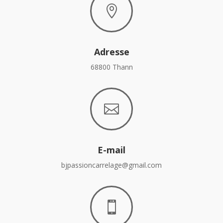

Adresse
68800 Thann

E-mail
bjpassioncarrelage@gmail.com
