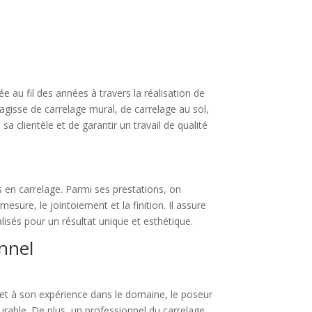
 au fil des années à travers la réalisation de
’agisse de carrelage mural, de carrelage au sol,
a clientèle et de garantir un travail de qualité
en carrelage. Parmi ses prestations, on
esure, le jointoiement et la finition. Il assure
isés pour un résultat unique et esthétique.
onnel
e et à son expérience dans le domaine, le poseur
durable. De plus, un professionnel du carrelage