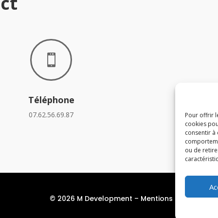
ct

Téléphone
07.62.56.69.87
Pour offrir 
cookies pou
consentir à
comportement
ou de retire
caractéristi
Ac
© 2026 M Development
–
Mentions légales
– To