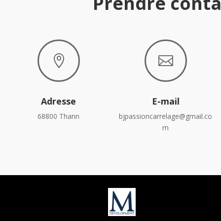
Prendre conta


Adresse
E-mail
68800 Thann
bjpassioncarrelage@gmail.co
m