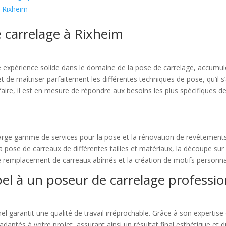
à Rixheim
 carrelage à Rixheim
 expérience solide dans le domaine de la pose de carrelage, accumulée
 de maîtriser parfaitement les différentes techniques de pose, qu’il s
re, il est en mesure de répondre aux besoins les plus spécifiques de s
arge gamme de services pour la pose et la rénovation de revêtements 
a pose de carreaux de différentes tailles et matériaux, la découpe sur m
le remplacement de carreaux abîmés et la création de motifs personnal
pel à un poseur de carrelage professi
el garantit une qualité de travail irréprochable. Grâce à son expertis
 adaptés à votre projet, assurant ainsi un résultat final esthétique et 