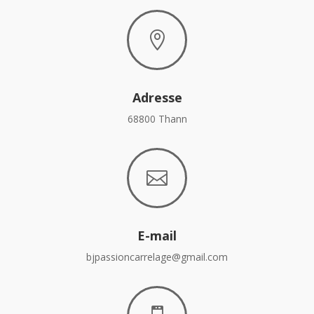

Adresse
68800 Thann

E-mail
bjpassioncarrelage@gmail.com