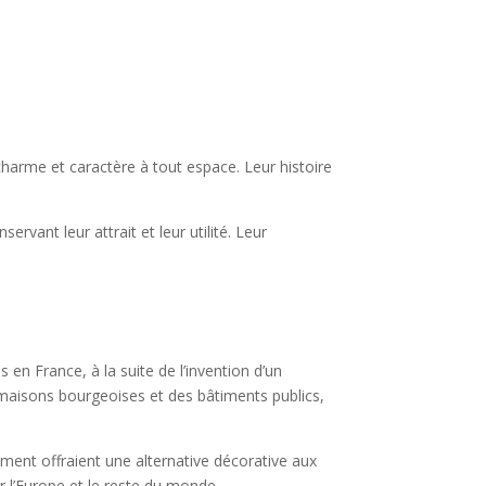
charme et caractère à tout espace. Leur histoire
vant leur attrait et leur utilité. Leur
 en France, à la suite de l’invention d’un
es maisons bourgeoises et des bâtiments publics,
ment offraient une alternative décorative aux
r l’Europe et le reste du monde.