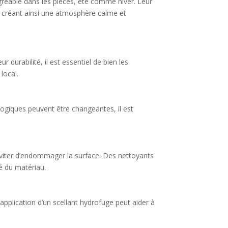
gréable dans les pièces, été comme hiver. Leur
s, créant ainsi une atmosphère calme et
durabilité, il est essentiel de bien les
local.
logiques peuvent être changeantes, il est
 éviter d’endommager la surface. Des nettoyants
té du matériau.
L’application d’un scellant hydrofuge peut aider à