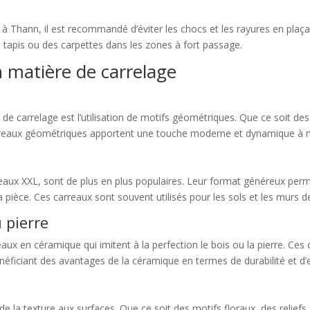
t à Thann, il est recommandé d’éviter les chocs et les rayures en plaç
s tapis ou des carpettes dans les zones à fort passage.
n matière de carrelage
de carrelage est l’utilisation de motifs géométriques. Que ce soit 
rreaux géométriques apportent une touche moderne et dynamique à n’
rreaux XXL, sont de plus en plus populaires. Leur format généreux per
pièce. Ces carreaux sont souvent utilisés pour les sols et les murs de
 pierre
reaux en céramique qui imitent à la perfection le bois ou la pierre. Ce
bénéficiant des avantages de la céramique en termes de durabilité et d’e
 de la texture aux surfaces. Que ce soit des motifs floraux, des relie