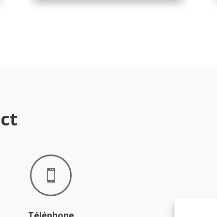
ct

Téléphone