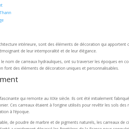
nt
 Thann
age
rchitecture intérieure, sont des éléments de décoration qui apportent 
témoignant de leur intemporalité et de leur élégance.
 nom de carreaux hydrauliques, ont su traverser les époques en conser
s en font des éléments de décoration uniques et personnalisables.
ciment
ascinante qui remonte au XIXe siècle. Ils ont été initialement fabriqués
ier. Ces carreaux étaient à l’origine utilisés pour revêtir les sols d
tion à l’époque.
able, de poudre de marbre et de pigments naturels, les carreaux de ci
ularité a rapidement dépassé les frontières de la France pour conquéri