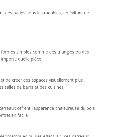
ant des patins sous les meubles, en évitant de
des formes simples comme des triangles ou des
importe quelle pièce.
met de créer des espaces visuellement plus
s salles de bains et des cuisines.
s carreaux offrent l’apparence chaleureuse du bois
ntretien facile.
fs géométriques ou des effets 3D, ces carreaux