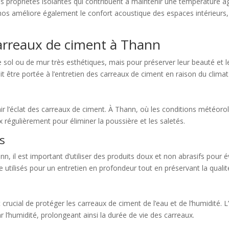
 propriétés isolantes qui contribuent à maintenir une température a
échos améliore également le confort acoustique des espaces intérieur
arreaux de ciment à Thann
l ou de mur très esthétiques, mais pour préserver leur beauté et leur 
it être portée à l’entretien des carreaux de ciment en raison du climat 
ir l’éclat des carreaux de ciment. À Thann, où les conditions météoro
régulièrement pour éliminer la poussière et les saletés.
s
, il est important d’utiliser des produits doux et non abrasifs pour
 utilisés pour un entretien en profondeur tout en préservant la quali
t crucial de protéger les carreaux de ciment de l’eau et de l’humidité. 
r l’humidité, prolongeant ainsi la durée de vie des carreaux.