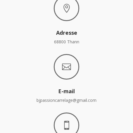

Adresse
68800 Thann

E-mail
bjpassioncarrelage@gmail.com
