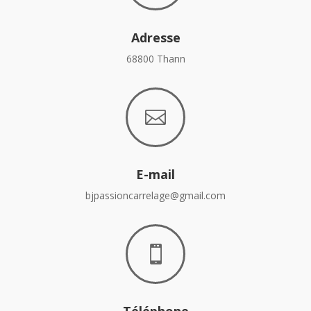
Adresse
68800 Thann

E-mail
bjpassioncarrelage@gmail.com

Téléphone