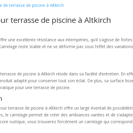
e de terrasse de piscine à Altkirch
r terrasse de piscine à Altkirch
offre une excellente résistance aux intempéries, qu’il s’agisse de fort
carrelage reste stable et ne se déforme pas sous l’effet des variations
errasse de piscine à Altkirch réside dans sa facilité d’entretien. En e
 produit adapté pour conserver tout son éclat. De plus, sa surface liss
pratique pour une terrasse de piscine.
n
our terrasse de piscine à Altkirch offre un large éventail de possibilit
, le carrelage permet de créer des ambiances variées et de s’adapter
ncore rustique, vous trouverez forcément un carrelage qui correspond 