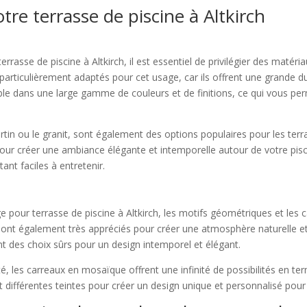
tre terrasse de piscine à Altkirch
 terrasse de piscine à Altkirch, il est essentiel de privilégier des matéri
rticulièrement adaptés pour cet usage, car ils offrent une grande dur
ble dans une large gamme de couleurs et de finitions, ce qui vous pe
vertin ou le granit, sont également des options populaires pour les ter
our créer une ambiance élégante et intemporelle autour de votre pis
ant faciles à entretenir.
e pour terrasse de piscine à Altkirch, les motifs géométriques et les 
 sont également très appréciés pour créer une atmosphère naturelle et
nt des choix sûrs pour un design intemporel et élégant.
té, les carreaux en mosaïque offrent une infinité de possibilités en t
t différentes teintes pour créer un design unique et personnalisé pour 