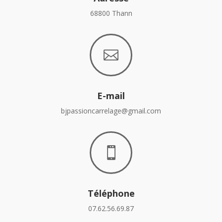
68800 Thann

E-mail
bjpassioncarrelage@gmail.com

Téléphone
07.62.56.69.87