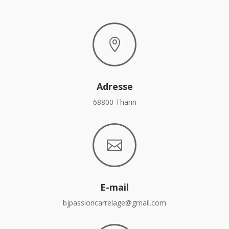

Adresse
68800 Thann

E-mail
bjpassioncarrelage@gmail.com