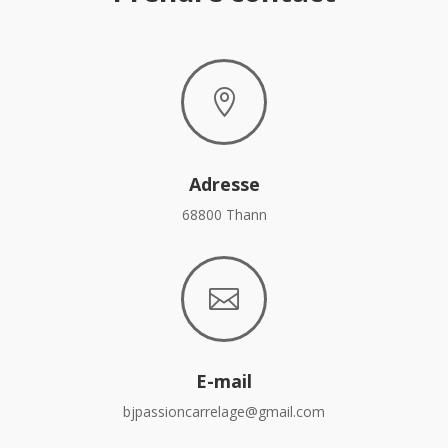

Adresse
68800 Thann

E-mail
bjpassioncarrelage@gmail.com