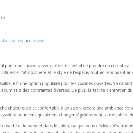
rte
t dans un espace ouvert
éal pour une cuisine ouverte, il est essentiel de prendre en compte à la 
 influencer l’atmosphère et le style de l’espace, tout en répondant au
bilité, est une option populaire pour les cuisines ouvertes. Sa capacit
soumise à des contraintes diverses. De plus, la facilité d’entretien du 
uche chaleureuse et confortable à un salon, créant une ambiance conviv
 polyvalent pour ceux qui aiment changer régulièrement l’atmosphère de
ne ouverte et le parquet dans le salon, ou que vous décidiez d’harm
 avantages et les inconvénients de chaque option pour créer un intérie