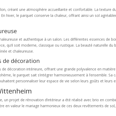
alon, créant une atmosphère accueillante et confortable. La texture d
té. En hiver, le parquet conserve la chaleur, offrant ainsi un sol agré
ureuse
aleureuse et authentique à un salon. Les différentes essences de boi
èce, qu’il soit moderne, classique ou rustique. La beauté naturelle du
inée et chaleureuse.
es de décoration
es de décoration intérieure, offrant une grande polyvalence en matiè
bohème, le parquet sait s’intégrer harmonieusement à l’ensemble. Sa 
ouhaitent personnaliser leur espace de vie selon leurs goûts et leurs e
Wittenheim
ce, un projet de rénovation d’intérieur a été réalisé avec brio en com
ttre en valeur le mariage harmonieux de ces deux revêtements de sol