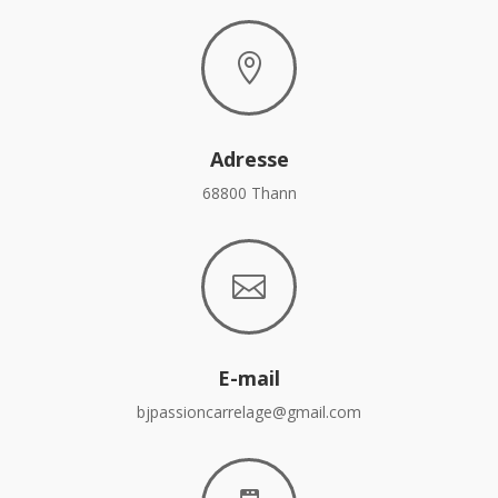

Adresse
68800 Thann

E-mail
bjpassioncarrelage@gmail.com