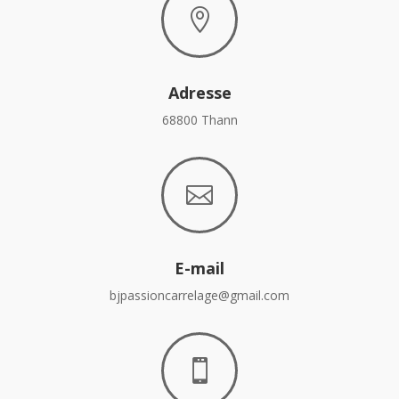

Adresse
68800 Thann

E-mail
bjpassioncarrelage@gmail.com
